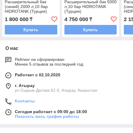
Расширительный бак
Расширительный бак 5000
Рас
(синий) 2000 л,10 бар
л,10 бар HIDROTANK
(син
HIDROTANK (Турция)
(Турция)
HID
1 800 000
4 750 000
2 1
₸
₸
Купить
Купить
О нас
Рейтинг не сформирован
Менее 5 отзывов за последний год
Работает с 02.10.2020
г. Атырау
ул.Сырым Датова 62 б, Атырау, Казахстан
Контакты
Сегодня работает с 09:00 до 18:00
Показать весь график работы