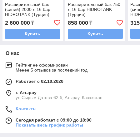
Расширительный бак
Расширительный бак 750
Рас
(синий) 2000 л,16 бар
л,16 бар HIDROTANK
(син
HIDROTANK (Турция)
(Турция)
HID
2 600 000
858 000
315
₸
₸
Купить
Купить
О нас
Рейтинг не сформирован
Менее 5 отзывов за последний год
Работает с 02.10.2020
г. Атырау
ул.Сырым Датова 62 б, Атырау, Казахстан
Контакты
Сегодня работает с 09:00 до 18:00
Показать весь график работы