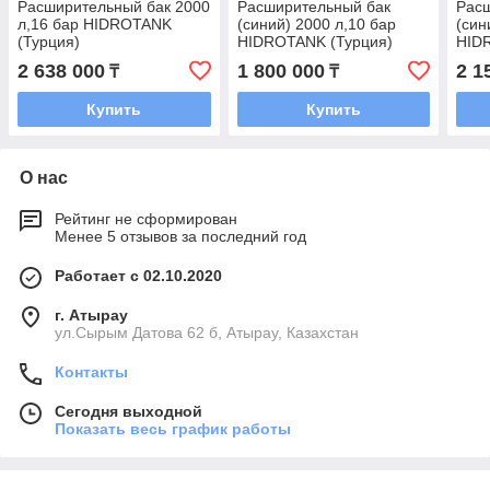
Расширительный бак 2000
Расширительный бак
Рас
л,16 бар HIDROTANK
(синий) 2000 л,10 бар
(син
(Турция)
HIDROTANK (Турция)
HID
2 638 000
1 800 000
2 1
₸
₸
Купить
Купить
О нас
Рейтинг не сформирован
Менее 5 отзывов за последний год
Работает с 02.10.2020
г. Атырау
ул.Сырым Датова 62 б, Атырау, Казахстан
Контакты
Сегодня выходной
Показать весь график работы