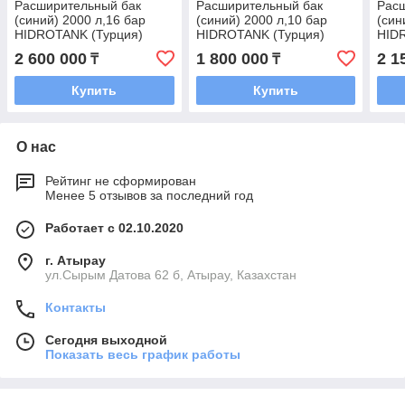
Расширительный бак
Расширительный бак
Рас
(синий) 2000 л,16 бар
(синий) 2000 л,10 бар
(син
HIDROTANK (Турция)
HIDROTANK (Турция)
HID
2 600 000
1 800 000
2 1
₸
₸
Купить
Купить
О нас
Рейтинг не сформирован
Менее 5 отзывов за последний год
Работает с 02.10.2020
г. Атырау
ул.Сырым Датова 62 б, Атырау, Казахстан
Контакты
Сегодня выходной
Показать весь график работы