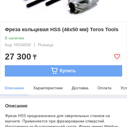
Фреза кольцевая HSS (46x50 мм) Toros Tools
В наличии
Код: HSS4650
Розница
27 300
₸
Купить
Описание
Характеристики
Доставка
Оплата
Усл
Описание
Фреза НSS предназначена для сверлильных станков на
магните. Применяется при фрезеровании отверстий.
Изготовлена из быстрорежущей стали. Фреза имеет Weldon-