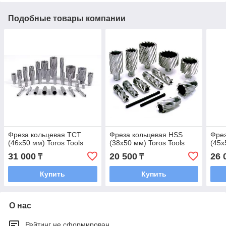
Подобные товары компании
Фреза кольцевая TCT
Фреза кольцевая HSS
Фрез
(46x50 мм) Toros Tools
(38x50 мм) Toros Tools
(45x
31 000
20 500
26 
₸
₸
Купить
Купить
О нас
Рейтинг не сформирован