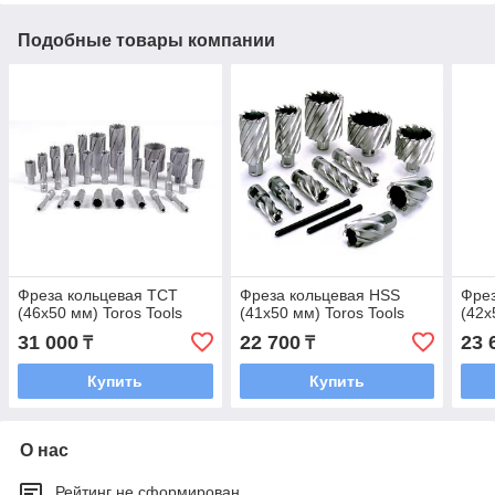
Подобные товары компании
Фреза кольцевая TCT
Фреза кольцевая HSS
Фрез
(46x50 мм) Toros Tools
(41x50 мм) Toros Tools
(42x
31 000
22 700
23 
₸
₸
Купить
Купить
О нас
Рейтинг не сформирован