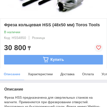
Фреза кольцевая HSS (48x50 мм) Toros Tools
В наличии
Код: HSS4850
Розница
30 800
₸
Купить
Описание
Характеристики
Доставка
Оплата
Усл
Описание
Фреза НSS предназначена для сверлильных станков на
магните. Применяется при фрезеровании отверстий.
Изготовлена из быстрорежущей стали. Фреза имеет Weldon-