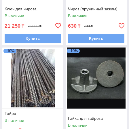
Ключ для чироза
Чироз (пружинный зажим)
В наличии
В наличии
21 250
630
₸
₸
25 000 ₸
700 ₸
Купить
Купить
–10%
–10%
Тайрот
Гайка для тайрота
В наличии
В наличии