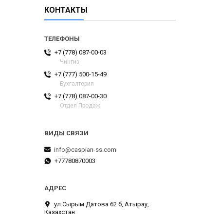
КОНТАКТЫ
+7 (778) 087-00-03
Чингиз
+7 (777) 500-15-49
Бухгалтерия
+7 (778) 087-00-30
Отдел Продаж
info@caspian-ss.com
+77780870003
ул.Сырым Датова 62 б, Атырау,
Казахстан